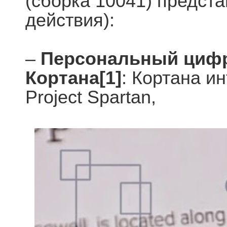
(сборка 10041) предст
действия):
–
Персональный циф
Кортана[1]
: Кортана и
Project Spartan,