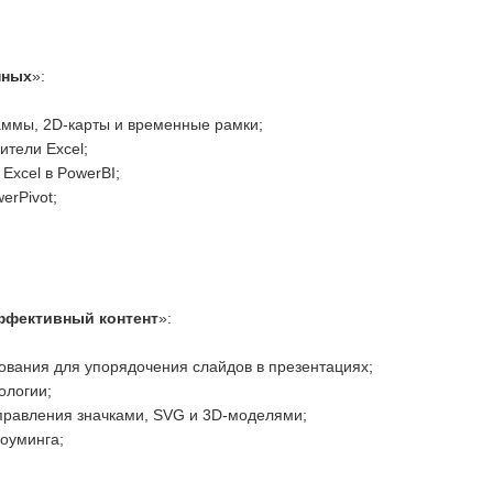
нных
»:
ммы, 2D-карты и временные рамки;
ители Excel;
Excel в PowerBI;
erPivot;
ффективный контент
»:
вания для упорядочения слайдов в презентациях;
ологии;
управления значками, SVG и 3D-моделями;
оуминга;