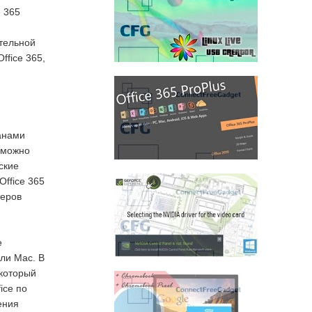
e 365
тельной
ffice 365,
ланами
й можно
ские
ffice 365
теров
е
или Mac. В
 который
ice по
ения