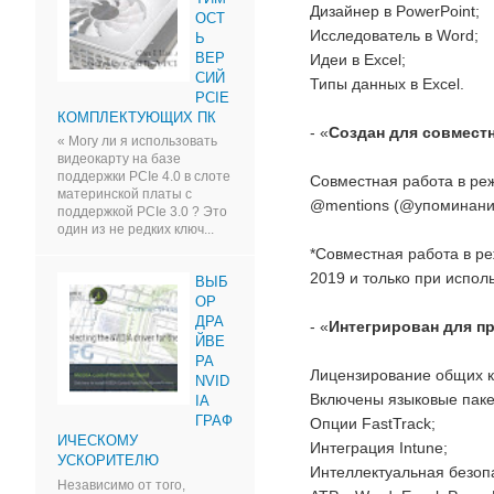
Дизайнер в PowerPoint;
ОСТ
Исследователь в Word;
Ь
ВЕР
Идеи в Excel;
СИЙ
Типы данных в Excel.
PCIE
КОМПЛЕКТУЮЩИХ ПК
- «
Создан для совмест
« Могу ли я использовать
видеокарту на базе
поддержки PCIe 4.0 в слоте
Совместная работа в реж
материнской платы с
@mentions (@упоминания)
поддержкой PCIe 3.0 ? Это
один из не редких ключ...
*Совместная работа в ре
2019 и только при исполь
ВЫБ
ОР
ДРА
- «
Интегрирован для п
ЙВЕ
РА
Лицензирование общих 
NVID
Включены языковые паке
IA
ГРАФ
Опции FastTrack;
ИЧЕСКОМУ
Интеграция Intune;
УСКОРИТЕЛЮ
Интеллектуальная безоп
Независимо от того,