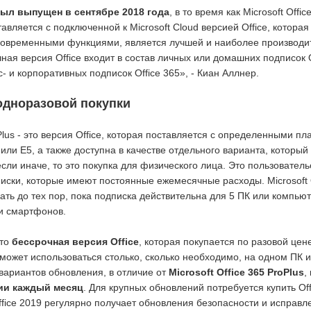
 был выпущен в сентябре 2018 года
, в то время как Microsoft Offic
авляется с подключенной к Microsoft Cloud версией Office, которая
современными функциями, является лучшей и наиболее производи
чная версия Office входит в состав личных или домашних подписок O
- и корпоративных подписок Office 365», - Киан Аллнер.
одноразовой покупки
oPlus - это версия Office, которая поставляется с определенными п
3 или E5, а также доступна в качестве отдельного варианта, которы
если иначе, то это покупка для физического лица. Это пользователь
иски, которые имеют постоянные ежемесячные расходы. Microsoft O
ать до тех пор, пока подписка действительна для 5 ПК или компью
 и смартфонов.
это
бессрочная версия Office
, которая покупается по разовой цен
 может использоваться столько, сколько необходимо, на одном ПК 
т вариантов обновления, в отличие от
Microsoft Office 365 ProPlus
,
ии каждый месяц
. Для крупных обновлений потребуется купить Off
Office 2019 регулярно получает обновления безопасности и исправл