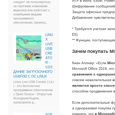
ATP в Word, Excel, Power
следует ли пользователь
Шифрование сообщений O
за горячими новинками
видеоигр или работает с
Защита офисных предпри
новейшими видами
Добавление чувствительно
программного
обеспечения, являясь...
* Требуется учетная зап
E5)
LINU
X
** Функции, поступающие 
LIVE
USB
Зачем покупать Mic
CRE
ATO
R -
Киан Аллнер: «Если
Micr
СОЗ
Microsoft Office 2019, э
ДАНИЕ ЗАГРУЗОЧНОГО
сравнению с одноразо
USBFDD С ОС LINUX
совсем нежелательная
и
Linux Live USB Creator ( LiLi
является просто спос
) - это бесплатное
программное обеспечение
способом продвижения в
с Open Source - Открытым
Исходным Кодом ,
Если дополнительные фун
написанное д...
а одноразовая покупка п
помнить, что
в Microsof
SOF