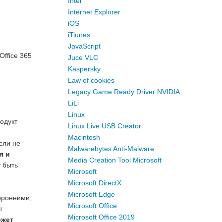
Intel
Internet Explorer
iOS
iTiunes
JavaScript
Office 365
Juce VLC
Kaspersky
Law of cookies
Legacy Game Ready Driver NVIDIA
LiLi
Linux
одукт
Linux Live USB Creator
Macintosh
если не
Malwarebytes Anti-Malware
я и
Media Creation Tool Microsoft
т быть
Microsoft
Microsoft DirectX
Microsoft Edge
торонними,
Microsoft Office
т
Microsoft Office 2019
ожет