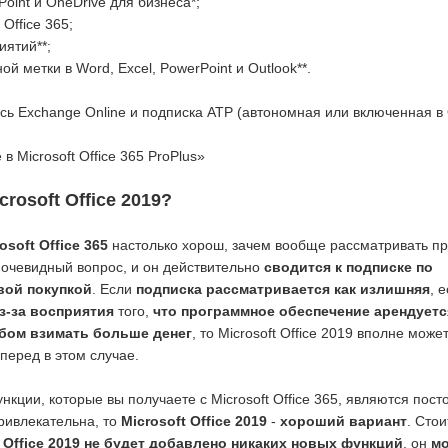
Point и OneDrive для бизнеса*;
ffice 365;
ятий**;
й метки в Word, Excel, PowerPoint и Outlook**.
ись Exchange Online и подписка ATP (автономная или включенная в 
в Microsoft Office 365 ProPlus»
rosoft Office 2019?
osoft Office 365
настолько хорош, зачем вообще рассматривать пр
то очевидный вопрос, и он действительно
сводится к подписке по
вой покупкой
. Если
подписка рассматривается как излишняя
, 
з-за восприятия
того,
что программное обеспечение арендуетс
обом взимать больше денег
, то Microsoft Office 2019 вполне може
перед в этом случае.
кции, которые вы получаете с Microsoft Office 365, являются пос
ривлекательна, то
Microsoft Office 2019
-
хороший вариант
. Стои
t Office 2019 не будет добавлено никаких новых функций
, он
м