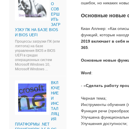
ошибок, но никаких новы
О
СОВ
ЕРШ
Основные новые фу
ИТЬ
ЗАГР
Киан Аллнер: «Как описы
УЗКУ ПК НА БАЗЕ BIOS
функций, которые находят
И BIOS UEFI
2019 включает в себя 
Процессы загрузки ПК (или
лэптопа) на базе
365
.
управления BIOS и BIOS
UEFI в средах
Основные новые функци
операционных систем
Microsoft Windows 10,
Microsoft Windows ...
Word
:
ВКЛ
- «
Сделать работу про
ЮЧЕ
НИЕ
Черная тема;
И
ИНС
Инструменты обучения (
ТАЛ
Функция речи (преобразо
ЛЯЦ
Улучшена функционально
ИЯ
Улучшения доступности;
ПЛАТФОРМЫ .NET